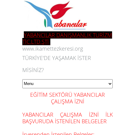
YABANCILAR DANIŞMANLIK TURİZM
TİC.LTD.ŞTİ
www.ikamettezkeresi.org
TÜRKİYE'DE YAŞAMAK İSTER
MİSİNİZ?
EĞİTİM SEKTÖRÜ YABANCILAR
ÇALIŞMA İZNİ
YABANCILAR ÇALIŞMA İZNİ İLK
BAŞVURUDA İSTENİLEN BELGELER
İşverenden İstenilen Belgeler: