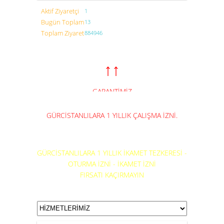
Aktif Ziyaretçi
1
Bugün Toplam
13
Toplam Ziyaret
884946
↑↑
GARANTİMİZ
ZİYARETÇİLERİMİZDİR
GÜRCİSTANLILARA 1 YILLIK ÇALIŞMA İZNİ.
GÜRCİSTANLILARA 1 YILLIK İKAMET TEZKERESİ -
OTURMA İZNİ - İKAMET İZNİ
FIRSATI KAÇIRMAYIN