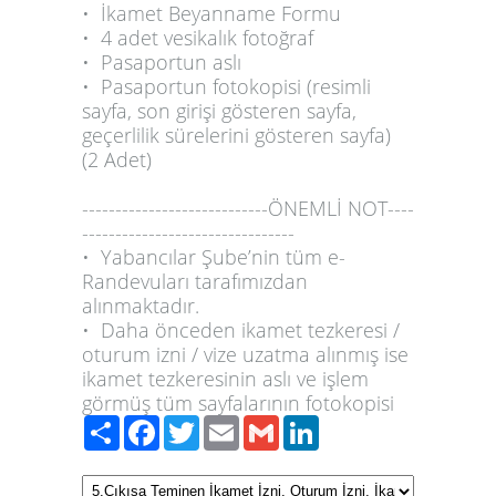
•
İkamet Beyanname Formu
• 4 adet vesikalık fotoğraf
• Pasaportun aslı
• Pasaportun fotokopisi (resimli
sayfa, son girişi gösteren sayfa,
geçerlilik sürelerini gösteren sayfa)
(2 Adet)
----------------------------ÖNEMLİ NOT----
--------------------------------
•
Yabancılar Şube
’nin tüm
e-
Randevuları
tarafımızdan
alınmaktadır.
• Daha önceden
ikamet tezkeresi /
oturum izni / vize uzatma
alınmış ise
ikamet tezkeresinin
aslı ve işlem
görmüş tüm sayfalarının fotokopisi
Paylaş
Facebook
Twitter
Email
Gmail
LinkedIn