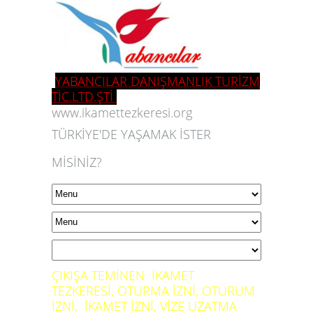
YABANCILAR DANIŞMANLIK TURİZM
TİC.LTD.ŞTİ
www.ikamettezkeresi.org
TÜRKİYE'DE YAŞAMAK İSTER
MİSİNİZ?
ÇIKIŞA TEMİNEN İKAMET
TEZKERESİ, OTURMA İZNİ, OTURUM
İZNİ, İKAMET İZNİ, VİZE UZATMA