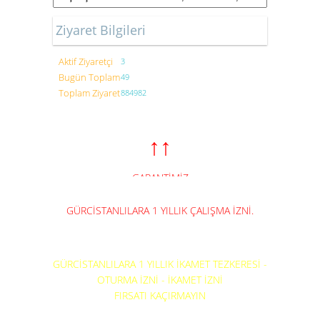
Ziyaret Bilgileri
Aktif Ziyaretçi
3
Bugün Toplam
49
Toplam Ziyaret
884982
↑↑
GARANTİMİZ
ZİYARETÇİLERİMİZDİR
GÜRCİSTANLILARA 1 YILLIK ÇALIŞMA İZNİ.
GÜRCİSTANLILARA 1 YILLIK İKAMET TEZKERESİ -
OTURMA İZNİ - İKAMET İZNİ
FIRSATI KAÇIRMAYIN