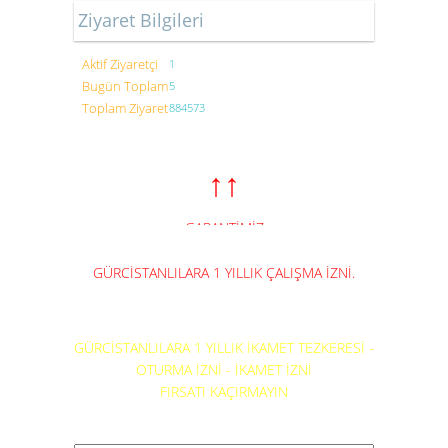
Ziyaret Bilgileri
Aktif Ziyaretçi
1
Bugün Toplam
5
Toplam Ziyaret
884573
↑↑
GARANTİMİZ
ZİYARETÇİLERİMİZDİR
GÜRCİSTANLILARA 1 YILLIK ÇALIŞMA İZNİ.
GÜRCİSTANLILARA 1 YILLIK İKAMET TEZKERESİ -
OTURMA İZNİ - İKAMET İZNİ
FIRSATI KAÇIRMAYIN