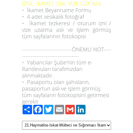
İZNİ, İKAMET İZNİ, VİZE UZATMA
•
İkamet Beyanname Formu
• 4 adet vesikalık fotoğraf
•
İkamet
tezkeresi / oturum izni /
vize uzatma
aslı ve işlem görmüş
tüm sayfalarının fotokopisi
----------------------------ÖNEMLİ NOT----
--------------------------------
•
Yabancılar Şube
’nin tüm
e-
Randevuları
tarafımızdan
alınmaktadır.
• Pasaportu olan şahısların,
pasaportun aslı ve işlem görmüş
tüm sayfaların fotokopisini getirmesi
gerekir
Paylaş
Facebook
Twitter
Email
Gmail
LinkedIn