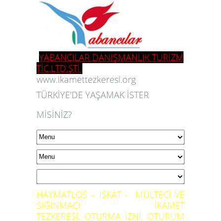
YABANCILAR DANIŞMANLIK TURİZM
TİC.LTD.ŞTİ
www.ikamettezkeresi.org
TÜRKİYE'DE YAŞAMAK İSTER
MİSİNİZ?
HAYMATLOS – ISKAT - MÜLTECİ VE
SIĞINMACI İKAMET
TEZKERESİ, OTURMA İZNİ, OTURUM