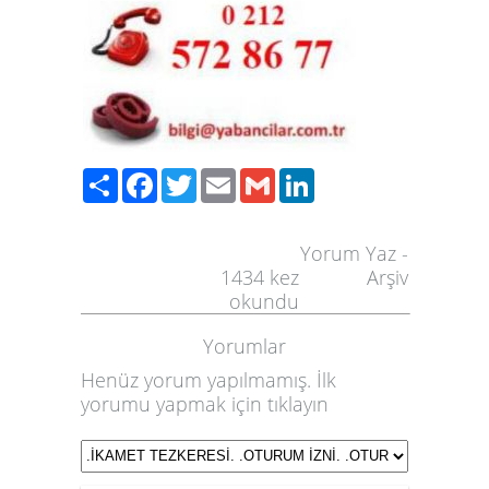
Paylaş
Facebook
Twitter
Email
Gmail
LinkedIn
Yorum Yaz
-
1434
kez
Arşiv
okundu
Yorumlar
Henüz yorum yapılmamış. İlk
yorumu yapmak için
tıklayın