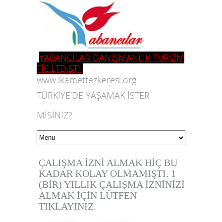
YABANCILAR DANIŞMANLIK TURİZM
TİC.LTD.ŞTİ
www.ikamettezkeresi.org
TÜRKİYE'DE YAŞAMAK İSTER
MİSİNİZ?
ÇALIŞMA İZNİ ALMAK HİÇ BU
KADAR KOLAY OLMAMIŞTI. 1
(BİR) YILLIK ÇALIŞMA İZNİNİZİ
ALMAK İÇİN LÜTFEN
TIKLAYINIZ.